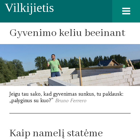
Vilkijietis
Gyvenimo keliu beeinant
Jeigu tau sako, kad gyvenimas sunkus, tu paklausk:
„palyginus su kuo?“
Bruno Ferrero
Kaip namelį statėme