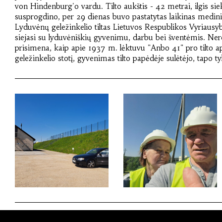
von Hindenburg'o vardu. Tilto aukštis - 42 metrai, ilgis si
susprogdino, per 29 dienas buvo pastatytas laikinas medinis, 
Lyduvėnų geležinkelio tiltas Lietuvos Respublikos Vyriausyb
siejasi su lyduvėniškių gyvenimu, darbu bei šventėmis. Nere
prisimena, kaip apie 1937 m. lėktuvu "Anbo 41" pro tilto 
geležinkelio stotį, gyvenimas tilto papėdėje sulėtėjo, tapo ty