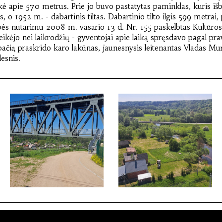
ekė apie 570 metrus. Prie jo buvo pastatytas paminklas, kuris i
o 1952 m. - dabartinis tiltas. Dabartinio tilto ilgis 599 metrai,
ės nutarimu 2008 m. vasario 13 d. Nr. 155 paskelbtas Kultūros p
ikėjo nei laikrodžių - gyventojai apie laiką spręsdavo pagal pra
apačią praskrido karo lakūnas, jaunesnysis leitenantas Vladas M
lesnis.