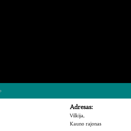
0
Adresas:
Vilkija,
Kauno rajonas