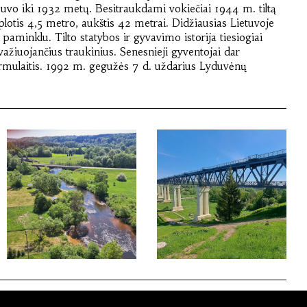
šbuvo iki 1932 metų. Besitraukdami vokiečiai 1944 m. tiltą
 plotis 4,5 metro, aukštis 42 metrai. Didžiausias Lietuvoje
aminklu. Tilto statybos ir gyvavimo istorija tiesiogiai
važiuojančius traukinius. Senesnieji gyventojai dar
urmulaitis. 1992 m. gegužės 7 d. uždarius Lyduvėnų