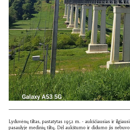
Lyduvėnų tiltas, pastatytas 1952 m. - aukščiausias ir ilgiaus
pasaulyje medinių tiltų. Dėl aukštumo ir didumo jis nebuvo t