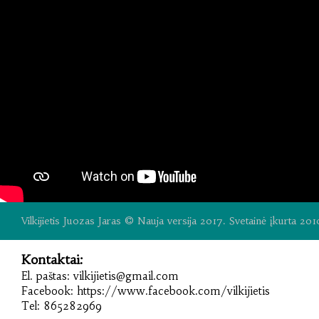
Vilkijietis Juozas Jaras © Nauja versija 2017. Svetainė įkurta 201
Kontaktai:
​El. paštas: vilkijietis@gmail.com
​Facebook: https://www.facebook.com/vilkijietis
​Tel: 865282969