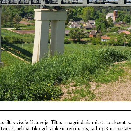
ias tiltas visoje Lietuvoje. Tiltas – pagrindinis miestelio akcenta
virtas, nelabai tiko geležinkelio reikmėms, tad 1918 m. pastatyt