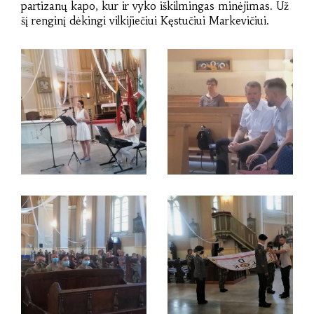
partizanų kapo, kur ir vyko iškilmingas minėjimas. Už
šį renginį dėkingi vilkijiečiui Kęstučiui Markevičiui.