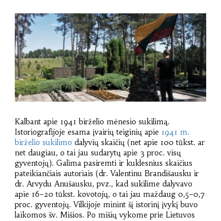
Kalbant apie 1941 birželio mėnesio sukilimą.
Istoriografijoje esama įvairių teiginių apie
1941 m.
birželio sukilimo
dalyvių skaičių (net apie 100 tūkst. ar
net daugiau, o tai jau sudarytų apie 3 proc. visų
gyventojų). Galima pasiremti ir kuklesnius skaičius
pateikiančiais autoriais (dr. Valentinu Brandišausku ir
dr. Arvydu Anušausku, pvz., kad sukilime dalyvavo
apie 16–20 tūkst. kovotojų, o tai jau maždaug 0,5–0,7
proc. gyventojų. Vilkijoje minint šį istorinį įvykį buvo
laikomos šv. Mišios. Po mišių vykome prie Lietuvos